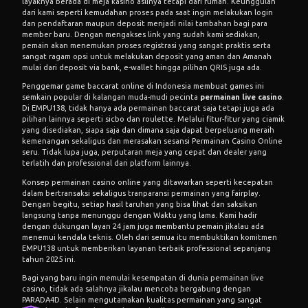
layaknya berada di meja kasino aslinya tetapi dari rumah. Keunggulan
dari kami seperti kemudahan proses pada saat ingin melakukan login
dan pendaftaran maupun deposit menjadi nilai tambahan bagi para
member baru. Dengan mengakses link yang sudah kami sediakan,
pemain akan menemukan proses registrasi yang sangat praktis serta
sangat ragam opsi untuk melakukan deposit yang aman dan Amanah
mulai dari deposit via bank, e-wallet hingga pilihan QRIS juga ada.
Penggemar game baccarat online di Indonesia membuat games ini
semkain popular di kalangan muda-mudi pecinta
permainan live casino
.
Di EMPU138, tidak hanya ada permainan baccarat saja tetapi juga ada
pilihan lainnya seperti sicbo dan roulette. Melalui fitur-fitur yang ciamik
yang disediakan, siapa saja dan dimana saja dapat berpeluang meraih
kemenangan sekaligus dan merasakan sesansi Permainan Casino Online
seru. Tidak lupa juga, perputaran meja yang cepat dan dealer yang
terlatih dan professional dari platform lainnya.
Konsep permainan casino online yang ditawarkan seperti kecepatan
dalam bertransaksi sekaligus tranparansi permainan yang fairplay.
Dengan begitu, setiap hasil taruhan yang bisa lihat dan saksikan
langsung tanpa menunggu dengan Waktu yang lama. Kami hadir
dengan dukungan layan 24 jam juga membantu pemain jikalau ada
menemui kendala teknis. Oleh dari semua itu membuktikan komitmen
EMPU138 untuk memberikan layanan terbaik professional sepanjang
tahun 2025 ini.
Bagi yang baru ingin memulai kesempatan di dunia permainan live
casino, tidak ada salahnya jikalau mencoba bergabung dengan
PARADA4D. Selain mengutamakan kualitas permainan yang sangat