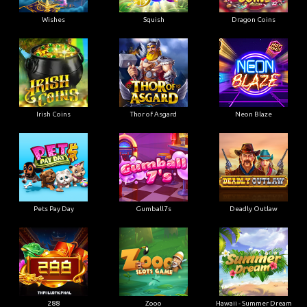
Wishes
Squish
Dragon Coins
Irish Coins
Thor of Asgard
Neon Blaze
Pets Pay Day
Gumball7s
Deadly Outlaw
288
Zooo
Hawaii - Summer Dream