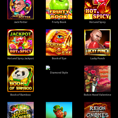
Jack Potter
Fruity Book
Hot and Spicy
Hot and Spicy Jackpot
Book of Eye
Lucky Punch
Diamond Style
Book of Bamboo
Robin Hood Valentine