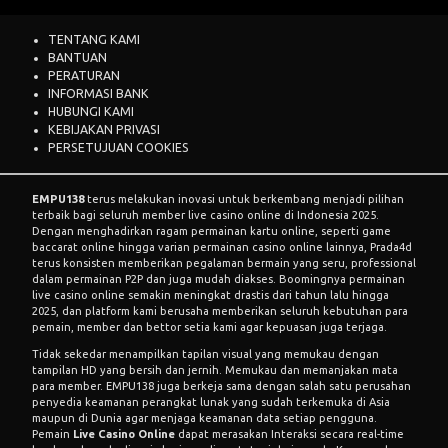
TENTANG KAMI
BANTUAN
PERATURAN
INFORMASI BANK
HUBUNGI KAMI
KEBIJAKAN PRIVASI
PERSETUJUAN COOKIES
EMPU138
terus melakukan inovasi untuk berkembang menjadi pilihan
terbaik bagi seluruh member live casino online di Indonesia 2025.
Dengan menghadirkan ragam permainan kartu online, seperti game
baccarat online hingga varian permainan casino online lainnya, Prada4d
terus konsisten memberikan pegalaman bermain yang seru, professional
dalam permainan P2P dan juga mudah diakses. Boomingnya permainan
live casino online semakin meningkat drastis dari tahun lalu hingga
2025, dan platform kami berusaha memberikan seluruh kebutuhan para
pemain, member dan bettor setia kami agar kepuasan juga terjaga.
Tidak sekedar menampilkan tapilan visual yang memukau dengan
tampilan HD yang bersih dan jernih. Memukau dan memanjakan mata
para member. EMPU138 juga berkeja sama dengan salah satu perusahan
penyedia keamanan perangkat lunak yang sudah terkemuka di Asia
maupun di Dunia agar menjaga keamanan data setiap pengguna.
Pemain
Live Casino Online
dapat merasakan Interaksi secara real-time