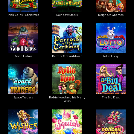
Irish Coins - Christmas
Rainbow Stacks
Reign Of Gnomes
Good Fishes
Parrots Of Caribbean
Lotto Lucky
Space Traders
Robin Hood and his Merry
The Big Deal
Wins