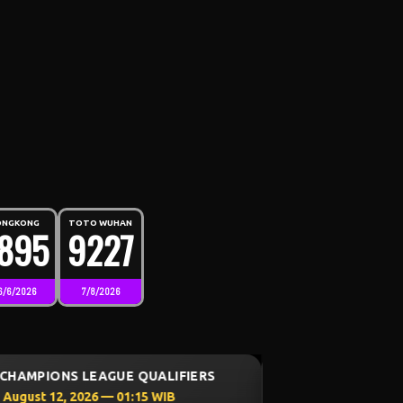
n Beserta Saldo
38
ONGKONG
TOTO WUHAN
895
9227
6/6/2026
7/8/2026
TE CLUB FRIENDLY
 — 14:45 WIB