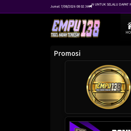
DIHARAPKAN UNTUK SELALU DAPAT MEMBER
Jumat 7/08/2026 08:02:37
HO
Promosi