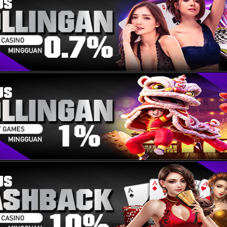
GAN LIVE CASINO
asino Empu138
 Otomatis Setiap Hari Senin Pukul 12.00 WIB
otal Rollingan Live Casino Anda Selama 1 Minggu
ollingan 1.000.000 - 100.000.000
Rollingan 100.000.001 - 1.000.000.000
NGAN SLOT GAMES
Rollingan Di Atas 1.000.000.001
38 Adalah Mutlak Dan Tidak Dapat Diganggu Gugat!
hitung Dari Total Bettingan Anda Selama 1 Minggu Di Permai
ibagikan Setiap Hari Jumat Pukul 12.00 WIB ( OTOMATIS MA