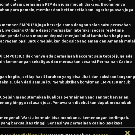
ssional dalam permainan P2P dan juga mudah diakses. Boomingnya
utuhan para pemain, member dan bettor setia kami agar kepuasan juga
a member. EMPU138 juga berkeja sama dengan salah satu perusahan
n
Live Casino Online
dapat merasakan Interaksi secara real-time
n dan pendaftaran maupun deposit menjadi nilai tambahan bagi para
gat ragam opsi untuk melakukan deposit yang aman dan Amanah mulai
 Di EMPU138, tidak hanya ada permainan baccarat saja tetapi juga ada
 meraih kemenangan sekaligus dan merasakan sesansi Permainan Casino
n begitu, setiap hasil taruhan yang bisa lihat dan saksikan langsung
teknis. Oleh dari semua itu membuktikan komitmen EMPU138 untuk
D. Selain mengutamakan kualitas permainan yang sangat bervarian,
menang hingga ratusan juta. Penawaran disebutkan dapat menambah
an mengenali Waktu bermain bisa membantu kemenangan berlimpah.
yang berkualitas tinggi. Sensasinya permainan casino layaknya
×