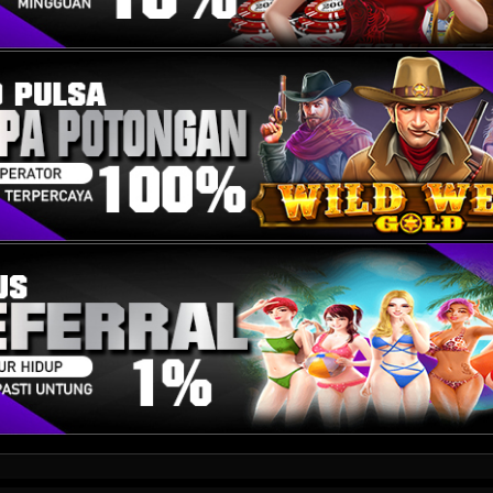
0 = 0.5%
699.000.000 = 0.8%
eatas = 1%
ACK CASINO
anya berlaku untuk semua permainan Slot.
38 Adalah Mutlak Dan Tidak Dapat Diganggu Gugat
Dihitung Dari Total Kekalahan Selama 1 Minggu Di Permaina
ibagikan Setiap Hari Senin Pukul 12.00 WIB ( OTOMATIS MA
0 - 250.000.000 = 5%
.001 - 750.000.000 = 7.5%
s 750.000.00 = 10%
SA TANPA POTONGAN
38 Adalah Mutlak Dan Tidak Dapat Diganggu Gugat
eposit Via Pulsa Tanpa Potongan
posit Via Pulsa : Telkomsel , XL , AXIS , INDOSAT dan THR
t Pulsa Adalah TOx3
tongan Hanya Bisa Bermain Permainan Pragmatic Slot
 Permainan Selain Slot , Maka Kemenangannya Akan Ditarik
RAL ALL GAME
kan Deposit Via Pulsa Menggunakan E-MONEY / APLIKASI PA