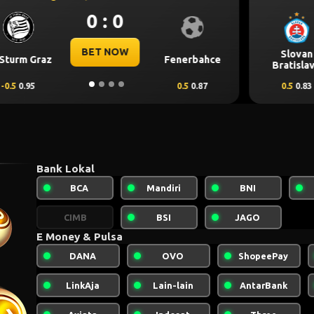
1 : 0
0 :
BET NOW
BET 
ona
e-Feyenoord
e-RB Leipzig
4
-0.75
-0.66
0.00
0.75
Bank Lokal
BCA
Mandiri
BNI
CIMB
BSI
JAGO
E Money & Pulsa
DANA
OVO
ShopeePay
LinkAja
Lain-lain
AntarBank