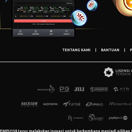
TENTANG KAMI
|
BANTUAN
|
EMPU138
terus melakukan inovasi untuk berkembang menjadi pilihan t