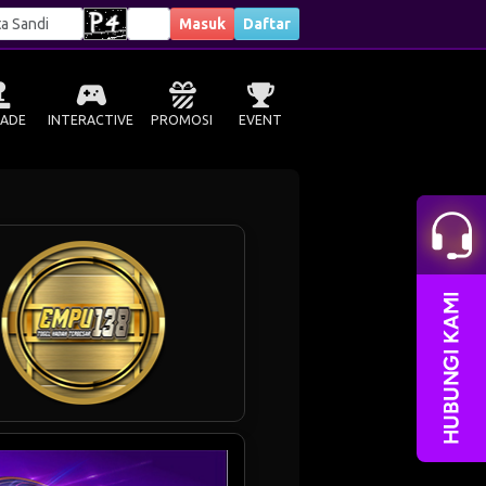
BERMAIN
DIHARAPKAN UNTUK SELALU DAPAT MEMBERSIHKAN BROWSE
Masuk
Daftar
ADE
INTERACTIVE
PROMOSI
EVENT