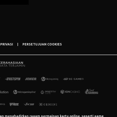
PRIVASI
|
PERSETUJUAN COOKIES
ngan menghadirkan ragam permainan kartu online, seperti game