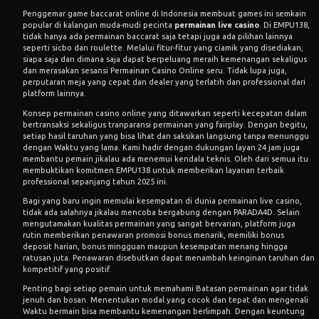
Penggemar game baccarat online di Indonesia membuat games ini semkain
popular di kalangan muda-mudi pecinta
permainan live casino
. Di EMPU138,
tidak hanya ada permainan baccarat saja tetapi juga ada pilihan lainnya
seperti sicbo dan roulette. Melalui fitur-fitur yang ciamik yang disediakan,
siapa saja dan dimana saja dapat berpeluang meraih kemenangan sekaligus
dan merasakan sesansi Permainan Casino Online seru. Tidak lupa juga,
perputaran meja yang cepat dan dealer yang terlatih dan professional dari
platform lainnya.
Konsep permainan casino online yang ditawarkan seperti kecepatan dalam
bertransaksi sekaligus tranparansi permainan yang fairplay. Dengan begitu,
setiap hasil taruhan yang bisa lihat dan saksikan langsung tanpa menunggu
dengan Waktu yang lama. Kami hadir dengan dukungan layan 24 jam juga
membantu pemain jikalau ada menemui kendala teknis. Oleh dari semua itu
membuktikan komitmen EMPU138 untuk memberikan layanan terbaik
professional sepanjang tahun 2025 ini.
Bagi yang baru ingin memulai kesempatan di dunia permainan live casino,
tidak ada salahnya jikalau mencoba bergabung dengan PARADA4D. Selain
mengutamakan kualitas permainan yang sangat bervarian, platform juga
rutin memberikan penawaran promosi bonus menarik, memiliki bonus
deposit harian, bonus mingguan maupun kesempatan menang hingga
ratusan juta. Penawaran disebutkan dapat menambah keinginan taruhan dan
kompetitif yang positif.
Penting bagi setiap pemain untuk memahami Batasan permainan agar tidak
jenuh dan bosan. Menentukan modal yang cocok dan tepat dan mengenali
Waktu bermain bisa membantu kemenangan berlimpah. Dengan keuntung