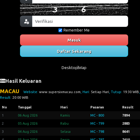
Remember Me
Masuk
Daftar Sekarang
Desktop
Wap
Hasil Keluaran
MACAU
Website:
www.supersixmacau.com
, Hari:
Setiap Hari
, Tutup:
19:30 WIB
,
Result:
20:00 WIB
No
Tanggal
Hari
Pasaran
Result
1
06 Aug 2026
Kamis
MC - 800
7894
2
05 Aug 2026
Rabu
MC - 799
2883
3
04 Aug 2026
Selasa
MC - 798
8641
4
03 Aug 2026
Senin
MC - 797
7610