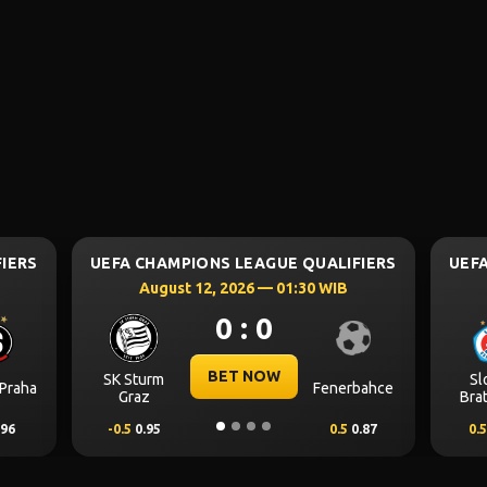
S LEAGUE QUALIFIERS
E-FOOTBALL F24 ELITE CLUB FR
 2026 — 22:59 WIB
August 7, 2026 — 10:00 WIB
0 : 0
2 : 0
ET NOW
BET NOW
Union Saint-
e-Tottenham
e-Liv
Gilloise
Hotspur
-0.75
1.00
0.00
-0.88
0.0