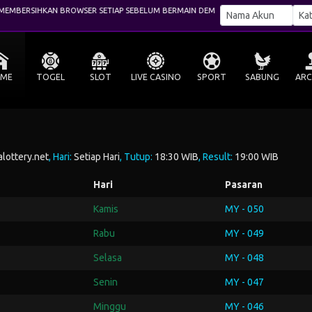
BERSIHKAN BROWSER SETIAP SEBELUM BERMAIN DEMI KELANCARAN DAN KENYAMA
ME
TOGEL
SLOT
LIVE CASINO
SPORT
SABUNG
ARC
lottery.net
, Hari:
Setiap Hari
, Tutup:
18:30 WIB
, Result:
19:00 WIB
Hari
Pasaran
Kamis
MY - 050
Rabu
MY - 049
Selasa
MY - 048
Senin
MY - 047
Minggu
MY - 046