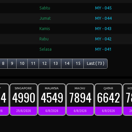
Sabtu
MY - 045
Jumat
MY - 044
Kamis
MY - 043
Rabu
MY - 042
Selasa
MY - 041
8
9
10
11
12
13
14
15
Last ( 73 )
Y
SINGAPORE
MALAYSIA
MACAU
QATAR
H
84
4990
4549
7894
6642
7
26
25/6/2026
6/8/2026
6/8/2026
6/8/2026
2