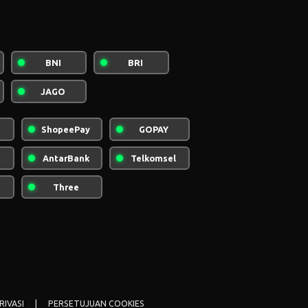
BNI
BRI
JAGO
ShopeePay
GOPAY
AntarBank
Telkomsel
Three