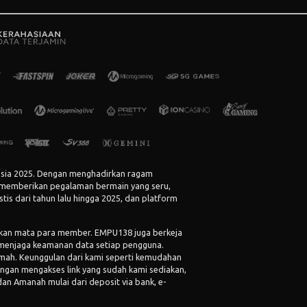
RIVASI
|
PERSETUJUAN COOKIES
onesia 2025. Dengan menghadirkan ragam
en memberikan pegalaman bermain yang seru,
is dari tahun lalu hingga 2025, dan platform
akan mata para member. EMPU138 juga berkeja
 menjaga keamanan data setiap pengguna.
rumah. Keunggulan dari kami seperti kemudahan
ngan mengakses link yang sudah kami sediakan,
an Amanah mulai dari deposit via bank, e-