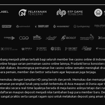
PERATURAN
|
INFORMASI BANK
|
HUBUNGI KAMI
|
KEBIJAKAN P
bang menjadi pilihan terbaik bagi seluruh member live casino online di Ind
online hingga varian permainan casino online lainnya, Prada4d terus konsist
h diakses. Boomingnya permainan live casino online semakin meningkat drast
ara pemain, member dan bettor setia kami agar kepuasan juga terjaga.
g memukau dengan tampilan HD yang bersih dan jernih. Memukau dan memanj
amanan perangkat lunak yang sudah terkemuka di Asia maupun di Dunia agar
teraksi secara real-time layaknya berada di meja kasino aslinya tetapi dari 
ndaftaran maupun deposit menjadi nilai tambahan bagi para member baru. De
sangat praktis serta sangat ragam opsi untuk melakukan deposit yang aman d