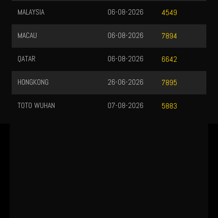
MALAYSIA
06-08-2026
4549
MACAU
06-08-2026
7894
QATAR
06-08-2026
6642
HONGKONG
26-06-2026
7895
TOTO WUHAN
07-08-2026
5883