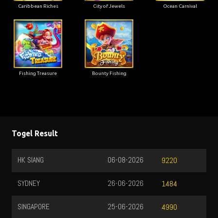
Caribbean Riches
City of Jewels
Ocean Carnival
Fishing Treasure
Bounty Fishing
Togel Result
HK SIANG
06-08-2026
9220
SYDNEY
26-06-2026
1484
SINGAPORE
25-06-2026
4990