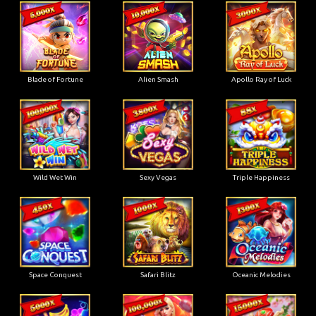
Blade of Fortune
Alien Smash
Apollo Ray of Luck
Wild Wet Win
Sexy Vegas
Triple Happiness
Space Conquest
Safari Blitz
Oceanic Melodies