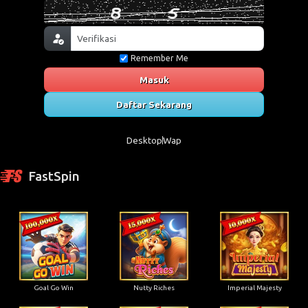
Remember Me
Masuk
Daftar Sekarang
Desktop
Wap
FastSpin
Goal Go Win
Nutty Riches
Imperial Majesty