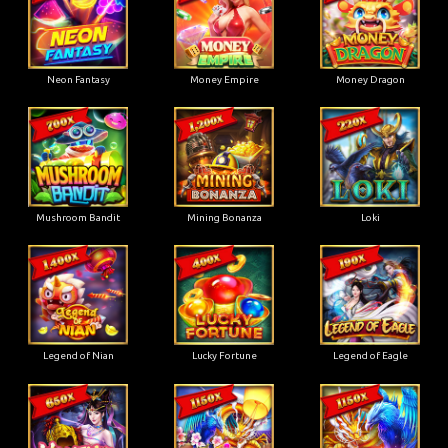
Neon Fantasy
Money Empire
Money Dragon
Mushroom Bandit
Mining Bonanza
Loki
Legend of Nian
Lucky Fortune
Legend of Eagle